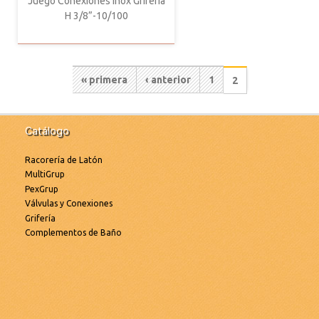
Juego Conexiones Inox Grifería
H 3/8”-10/100
Paginación
Primera
« primera
Página
‹ anterior
Página
1
Página
2
actual
página
anterior
Catálogo
Racorería de Latón
MultiGrup
PexGrup
Válvulas y Conexiones
Grifería
Complementos de Baño