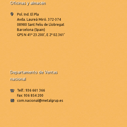
Oficinas y almacén
Pol. Ind. El Pla
Avda. Laureà Miró. 372-374
08980 Sant Feliu de Llobregat
Barcelona (Spain)
GPS N 41º 23.200’, E 2º 02.361’
Departamento de Ventas
nacional
Telf.: 936 661 366
Fax: 936 854 200
com.nacional@metalgrup.es