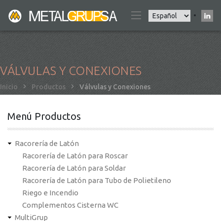
Pasar
Select
al
your
contenido
language
principal
VÁLVULAS Y CONEXIONES
Sobrescribir
Inicio
Productos
Válvulas y Conexiones
enlaces
de
Menú Productos
ayuda
a
Racorería de Latón
la
Racorería de Latón para Roscar
navegación
Racorería de Latón para Soldar
Racorería de Latón para Tubo de Polietileno
Riego e Incendio
Complementos Cisterna WC
MultiGrup